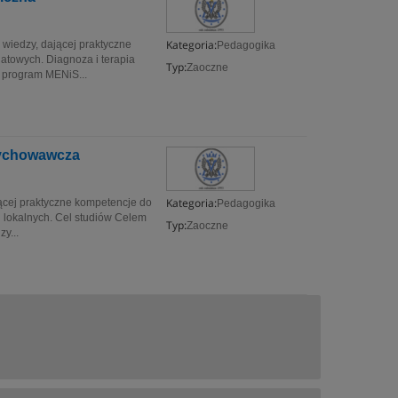
Kategoria:
wiedzy, dającej praktyczne
Pedagogika
towych. Diagnoza i terapia
Typ:
Zaoczne
 program MENiS...
wychowawcza
Kategoria:
ącej praktyczne kompetencje do
Pedagogika
i lokalnych. Cel studiów Celem
Typ:
Zaoczne
y...