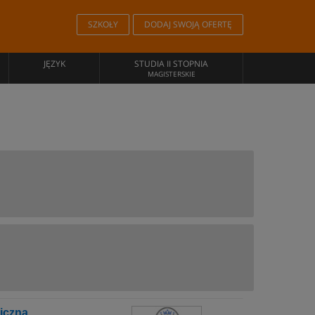
SZKOŁY
DODAJ SWOJĄ OFERTĘ
JĘZYK
STUDIA II STOPNIA
MAGISTERSKIE
iczna