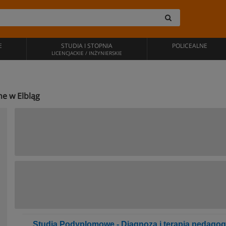
E
STUDIA I STOPNIA
POLICEALNE
LICENCJACKIE / INŻYNIERSKIE
ne w Elbląg
Studia Podyplomowe - Diagnoza i terapia pedagog