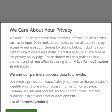
We Care About Your Privacy
We and our partners store and/or access information on a device,
such as unique IDs in cookies to process personal data. You may
accept or manage your choices by clicking below, including your
right to object where legitimate interest is used, or at any time in
the privacy policy page. These choices will be signaled to our
partners and will not affect browsing data.
Más información sobre
su privacidad
Regulamin
We and our partners process data to provide:
Use precise geolocation data. Actively scan device characteristics for
Polityka ochrony danych osobowych
identification. Store and/or access information on a device.
Personalised ads and content, ad and content measurement,
Kontakt z Educaedu
audience insights and product development.
List of Partners (vendors)
Copyright © Educaedu Business S.L. - CIF : B-95610580: -
www.educaedu.pl