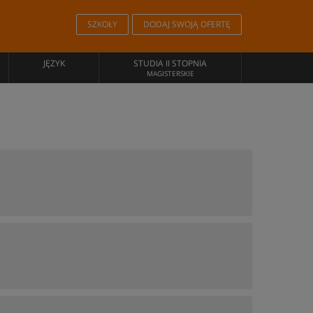
SZKOŁY
DODAJ SWOJĄ OFERTĘ
JĘZYK
STUDIA II STOPNIA
MAGISTERSKIE