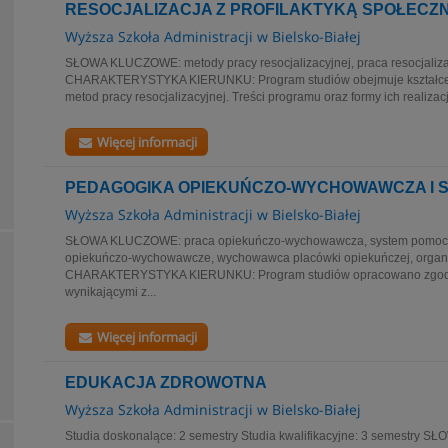
RESOCJALIZACJA Z PROFILAKTYKĄ SPOŁECZ
Wyższa Szkoła Administracji w Bielsko-Białej
SŁOWA KLUCZOWE: metody pracy resocjalizacyjnej, praca resocjalizac
CHARAKTERYSTYKA KIERUNKU: Program studiów obejmuje kształcen
metod pracy resocjalizacyjnej. Treści programu oraz formy ich realizacji
Więcej informacji
PEDAGOGIKA OPIEKUŃCZO-WYCHOWAWCZA I 
Wyższa Szkoła Administracji w Bielsko-Białej
SŁOWA KLUCZOWE: praca opiekuńczo-wychowawcza, system pomocy 
opiekuńczo-wychowawcze, wychowawca placówki opiekuńczej, organi
CHARAKTERYSTYKA KIERUNKU: Program studiów opracowano zgodn
wynikającymi z...
Więcej informacji
EDUKACJA ZDROWOTNA
Wyższa Szkoła Administracji w Bielsko-Białej
Studia doskonalące: 2 semestry Studia kwalifikacyjne: 3 semestry 