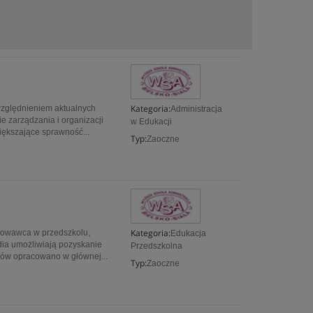
Kategoria:
ględnieniem aktualnych
Administracja
e zarządzania i organizacji
w Edukacji
iększające sprawność...
Typ:
Zaoczne
Kategoria:
owawca w przedszkolu,
Edukacja
a umożliwiają pozyskanie
Przedszkolna
iów opracowano w głównej...
Typ:
Zaoczne