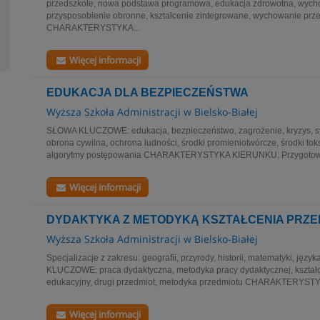
przedszkole, nowa podstawa programowa, edukacja zdrowotna, wycho
przysposobienie obronne, kształcenie zintegrowane, wychowanie prz
CHARAKTERYSTYKA...
Więcej informacji
EDUKACJA DLA BEZPIECZEŃSTWA
Wyższa Szkoła Administracji w Bielsko-Białej
SŁOWA KLUCZOWE: edukacja, bezpieczeństwo, zagrożenie, kryzys, sys
obrona cywilna, ochrona ludności, środki promieniotwórcze, środki to
algorytmy postępowania CHARAKTERYSTYKA KIERUNKU: Przygotowan
Więcej informacji
DYDAKTYKA Z METODYKĄ KSZTAŁCENIA PRZ
Wyższa Szkoła Administracji w Bielsko-Białej
Specjalizacje z zakresu: geografii, przyrody, historii, matematyki, jęz
KLUCZOWE: praca dydaktyczna, metodyka pracy dydaktycznej, kształc
edukacyjny, drugi przedmiot, metodyka przedmiotu CHARAKTERYST
Więcej informacji