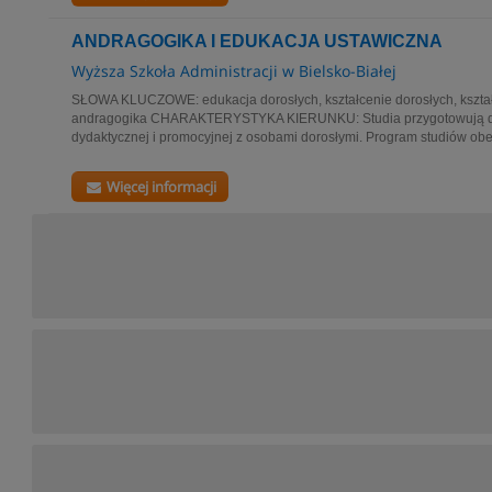
ANDRAGOGIKA I EDUKACJA USTAWICZNA
Wyższa Szkoła Administracji w Bielsko-Białej
SŁOWA KLUCZOWE: edukacja dorosłych, kształcenie dorosłych, kształc
andragogika CHARAKTERYSTYKA KIERUNKU: Studia przygotowują do
dydaktycznej i promocyjnej z osobami dorosłymi. Program studiów obej
Więcej informacji