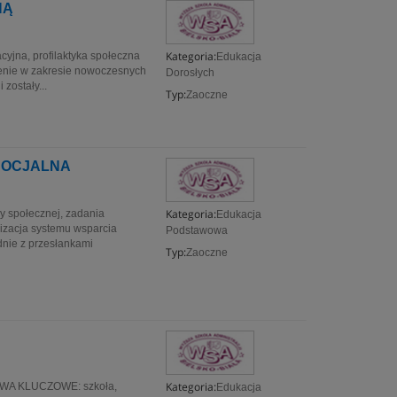
NĄ
Kategoria:
yjna, profilaktyka społeczna
Edukacja
ie w zakresie nowoczesnych
Dorosłych
 zostały...
Typ:
Zaoczne
SOCJALNA
Kategoria:
społecznej, zadania
Edukacja
zacja systemu wsparcia
Podstawowa
ie z przesłankami
Typ:
Zaoczne
Kategoria:
SŁOWA KLUCZOWE: szkoła,
Edukacja