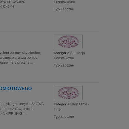
wanie fizyczne,
Przedszkolna
edszkolne
Typ:
Zaoczne
Kategoria:
tem obrony, siły zbrojne,
Edukacja
ksyczne, pierwsza pomoc,
Podstawowa
ie merytoryczne,...
Typ:
Zaoczne
EDMIOTOWEGO
Kategoria:
yka polskiego i innych. SŁOWA
Nauczanie -
enie uczniów, proces
Inne
YKA KIERUNKU:...
Typ:
Zaoczne