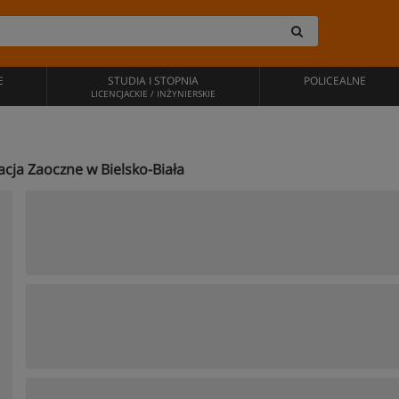
E
STUDIA I STOPNIA
POLICEALNE
LICENCJACKIE / INŻYNIERSKIE
kacja Zaoczne w Bielsko-Biała