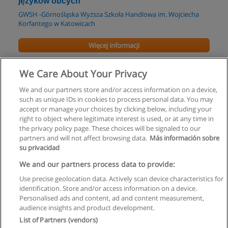
języków obcych
GWSH -Górnośląska Wyższa Szkoła Handlowa im. Wojciecha
Korfantego w Katowicach
Więcej informacji
Profesjonalne umiejętności wychowawcze
We Care About Your Privacy
Wyższa Szkoła Humanitas
We and our partners store and/or access information on a device,
such as unique IDs in cookies to process personal data. You may
Więcej informacji
accept or manage your choices by clicking below, including your
right to object where legitimate interest is used, or at any time in
the privacy policy page. These choices will be signaled to our
partners and will not affect browsing data.
Más información sobre
su privacidad
Regulamin
We and our partners process data to provide:
Use precise geolocation data. Actively scan device characteristics for
Polityka ochrony danych osobowych
identification. Store and/or access information on a device.
Personalised ads and content, ad and content measurement,
Kontakt z Educaedu
audience insights and product development.
List of Partners (vendors)
Copyright © Educaedu Business S.L. - CIF : B-95610580: -