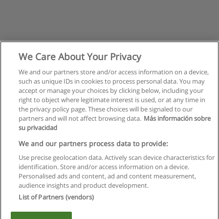
We Care About Your Privacy
We and our partners store and/or access information on a device,
such as unique IDs in cookies to process personal data. You may
accept or manage your choices by clicking below, including your
right to object where legitimate interest is used, or at any time in
the privacy policy page. These choices will be signaled to our
partners and will not affect browsing data.
Más información sobre
su privacidad
Regulamin
We and our partners process data to provide:
Use precise geolocation data. Actively scan device characteristics for
Polityka ochrony danych osobowych
identification. Store and/or access information on a device.
Personalised ads and content, ad and content measurement,
Kontakt z Educaedu
audience insights and product development.
List of Partners (vendors)
Copyright © Educaedu Business S.L. - CIF : B-95610580: -
www.educaedu.pl