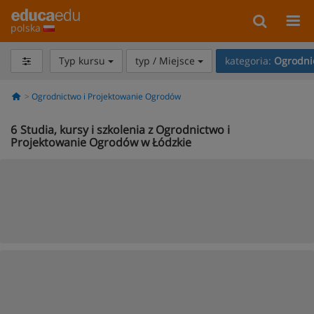
polska
Typ kursu
typ / Miejsce
kategoria:
Ogrodni
Ogrodnictwo i Projektowanie Ogrodów
6
Studia, kursy i szkolenia z Ogrodnictwo i
Projektowanie Ogrodów w Łódzkie