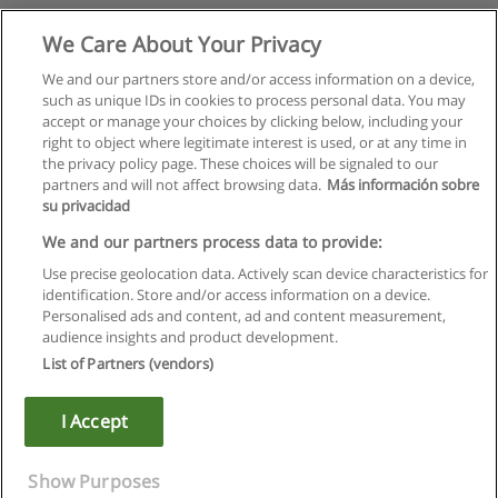
We Care About Your Privacy
We and our partners store and/or access information on a device,
such as unique IDs in cookies to process personal data. You may
accept or manage your choices by clicking below, including your
right to object where legitimate interest is used, or at any time in
the privacy policy page. These choices will be signaled to our
partners and will not affect browsing data.
Más información sobre
su privacidad
We and our partners process data to provide:
Use precise geolocation data. Actively scan device characteristics for
identification. Store and/or access information on a device.
Regulamin
Personalised ads and content, ad and content measurement,
audience insights and product development.
Polityka ochrony danych osobowych
List of Partners (vendors)
Kontakt z Educaedu
I Accept
Copyright © Educaedu Business S.L. - CIF : B-95610580: -
www.educaedu.pl
Show Purposes