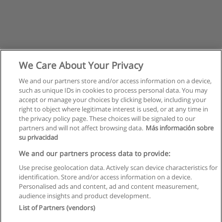
We Care About Your Privacy
We and our partners store and/or access information on a device,
such as unique IDs in cookies to process personal data. You may
accept or manage your choices by clicking below, including your
right to object where legitimate interest is used, or at any time in
the privacy policy page. These choices will be signaled to our
partners and will not affect browsing data.
Más información sobre
su privacidad
Regulamin
We and our partners process data to provide:
Use precise geolocation data. Actively scan device characteristics for
Polityka ochrony danych osobowych
identification. Store and/or access information on a device.
Personalised ads and content, ad and content measurement,
Kontakt z Educaedu
audience insights and product development.
List of Partners (vendors)
Copyright © Educaedu Business S.L. - CIF : B-95610580: -
www.educaedu.pl