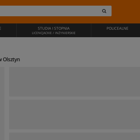
E
STUDIA I STOPNIA
POLICEALNE
LICENCJACKIE / INŻYNIERSKIE
w Olsztyn