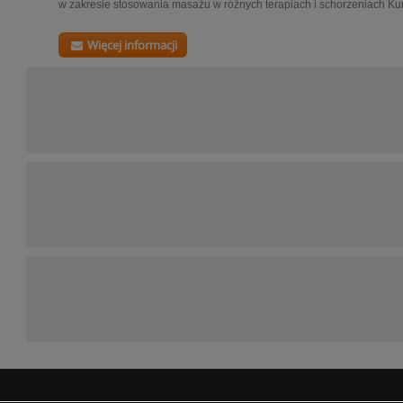
w zakresie stosowania masażu w różnych terapiach i schorzeniach Ku
Więcej informacji