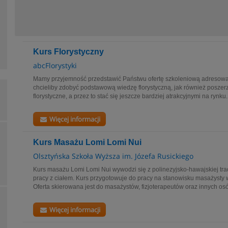
Kurs Florystyczny
abcFlorystyki
Mamy przyjemność przedstawić Państwu ofertę szkoleniową adresowan
chcieliby zdobyć podstawową wiedzę florystyczną, jak również poszer
florystyczne, a przez to stać się jeszcze bardziej atrakcyjnymi na rynku..
Więcej informacji
Kurs Masażu Lomi Lomi Nui
Olsztyńska Szkoła Wyższa im. Józefa Rusickiego
Kurs masażu Lomi Lomi Nui wywodzi się z polinezyjsko-hawajskiej trad
pracy z ciałem. Kurs przygotowuje do pracy na stanowisku masażys
Oferta skierowana jest do masażystów, fizjoterapeutów oraz innych osób
Więcej informacji