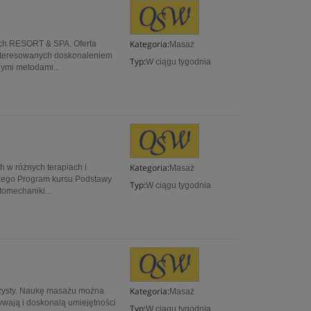
Kategoria:
ach RESORT & SPA. Oferta
Masaż
interesowanych doskonaleniem
Typ:
W ciągu tygodnia
ymi metodami...
Kategoria:
 w różnych terapiach i
Masaż
zego Program kursu Podstawy
Typ:
W ciągu tygodnia
tomechaniki...
Kategoria:
ażysty. Naukę masażu można
Masaż
wają i doskonalą umiejętności
Typ:
W ciągu tygodnia