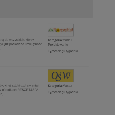
Kategoria:
ą do wszystkich, którzy
Moda i
zyć już posiadane umiejętności
Projektowanie
.
Typ:
W ciągu tygodnia
Kategoria:
ycyjnej sztuki uzdrawiania i
Masaż
ty w ośrodkach RESORT&SPA.
Typ:
W ciągu tygodnia
,...