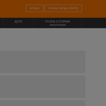
SZKOŁY
DODAJ SWOJĄ OFERTĘ
JĘZYK
STUDIA II STOPNIA
MAGISTERSKIE