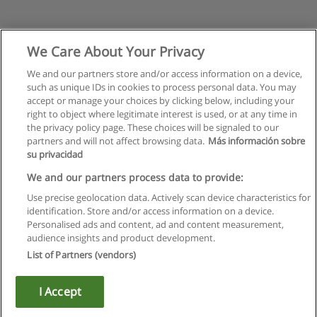
We Care About Your Privacy
We and our partners store and/or access information on a device,
such as unique IDs in cookies to process personal data. You may
accept or manage your choices by clicking below, including your
right to object where legitimate interest is used, or at any time in
the privacy policy page. These choices will be signaled to our
partners and will not affect browsing data.
Más información sobre
su privacidad
Regulamin
We and our partners process data to provide:
Use precise geolocation data. Actively scan device characteristics for
Polityka ochrony danych osobowych
identification. Store and/or access information on a device.
Personalised ads and content, ad and content measurement,
Kontakt z Educaedu
audience insights and product development.
List of Partners (vendors)
Copyright © Educaedu Business S.L. - CIF : B-95610580: -
www.educaedu.pl
I Accept