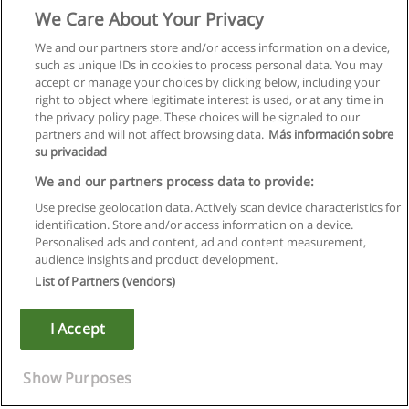
We Care About Your Privacy
We and our partners store and/or access information on a device,
such as unique IDs in cookies to process personal data. You may
accept or manage your choices by clicking below, including your
right to object where legitimate interest is used, or at any time in
the privacy policy page. These choices will be signaled to our
partners and will not affect browsing data.
Más información sobre
su privacidad
We and our partners process data to provide:
Use precise geolocation data. Actively scan device characteristics for
identification. Store and/or access information on a device.
Regulamin
Personalised ads and content, ad and content measurement,
audience insights and product development.
Polityka ochrony danych osobowych
List of Partners (vendors)
Kontakt z Educaedu
I Accept
Copyright © Educaedu Business S.L. - CIF : B-95610580: -
www.educaedu.pl
Show Purposes