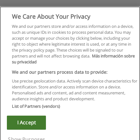
We Care About Your Privacy
We and our partners store and/or access information on a device,
such as unique IDs in cookies to process personal data. You may
accept or manage your choices by clicking below, including your
right to object where legitimate interest is used, or at any time in
the privacy policy page. These choices will be signaled to our
partners and will not affect browsing data.
Más información sobre
su privacidad
Regulamin
We and our partners process data to provide:
Use precise geolocation data. Actively scan device characteristics for
Polityka ochrony danych osobowych
identification. Store and/or access information on a device.
Personalised ads and content, ad and content measurement,
Kontakt z Educaedu
audience insights and product development.
List of Partners (vendors)
Copyright © Educaedu Business S.L. - CIF : B-95610580: -
www.educaedu.pl
I Accept
Show Purposes