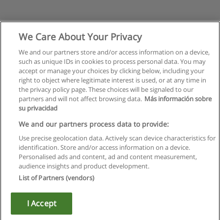
We Care About Your Privacy
We and our partners store and/or access information on a device,
such as unique IDs in cookies to process personal data. You may
accept or manage your choices by clicking below, including your
right to object where legitimate interest is used, or at any time in
the privacy policy page. These choices will be signaled to our
partners and will not affect browsing data.
Más información sobre
su privacidad
Regulamin
We and our partners process data to provide:
Use precise geolocation data. Actively scan device characteristics for
Polityka ochrony danych osobowych
identification. Store and/or access information on a device.
Personalised ads and content, ad and content measurement,
Kontakt z Educaedu
audience insights and product development.
List of Partners (vendors)
Copyright © Educaedu Business S.L. - CIF : B-95610580: -
www.educaedu.pl
I Accept