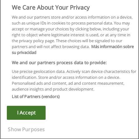
We Care About Your Privacy
We and our partners store and/or access information on a device,
such as unique IDs in cookies to process personal data. You may
accept or manage your choices by clicking below, including your
right to object where legitimate interest is used, or at any time in
the privacy policy page. These choices will be signaled to our
partners and will not affect browsing data.
Más información sobre
su privacidad
We and our partners process data to provide:
Use precise geolocation data. Actively scan device characteristics for
identification. Store and/or access information on a device.
Regulamin
Personalised ads and content, ad and content measurement,
audience insights and product development.
Polityka ochrony danych osobowych
List of Partners (vendors)
Kontakt z Educaedu
I Accept
Copyright © Educaedu Business S.L. - CIF : B-95610580: -
www.educaedu.pl
Show Purposes