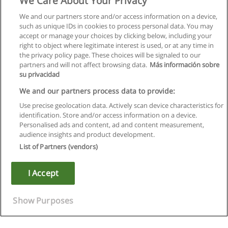
We Care About Your Privacy
We and our partners store and/or access information on a device,
such as unique IDs in cookies to process personal data. You may
accept or manage your choices by clicking below, including your
right to object where legitimate interest is used, or at any time in
the privacy policy page. These choices will be signaled to our
partners and will not affect browsing data.
Más información sobre
su privacidad
We and our partners process data to provide:
Use precise geolocation data. Actively scan device characteristics for
identification. Store and/or access information on a device.
Regulamin
Personalised ads and content, ad and content measurement,
audience insights and product development.
Polityka ochrony danych osobowych
List of Partners (vendors)
Kontakt z Educaedu
I Accept
Copyright © Educaedu Business S.L. - CIF : B-95610580: -
www.educaedu.pl
Show Purposes