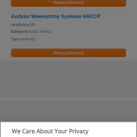
Więcej informacji
Audytor Wewnętrzny Systemu HACCP
Akademia SN
Kategoria:
Audyt Jakości
Typ:
e-learning
Więcej informacji
We Care About Your Privacy