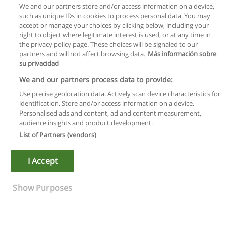
We and our partners store and/or access information on a device,
such as unique IDs in cookies to process personal data. You may
accept or manage your choices by clicking below, including your
right to object where legitimate interest is used, or at any time in
the privacy policy page. These choices will be signaled to our
partners and will not affect browsing data.
Más información sobre
su privacidad
We and our partners process data to provide:
Use precise geolocation data. Actively scan device characteristics for
identification. Store and/or access information on a device.
Regulamin
Personalised ads and content, ad and content measurement,
audience insights and product development.
Polityka ochrony danych osobowych
List of Partners (vendors)
Kontakt z Educaedu
I Accept
Copyright © Educaedu Business S.L. - CIF : B-95610580: -
www.educaedu.pl
Show Purposes