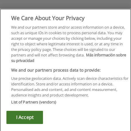
We Care About Your Privacy
We and our partners store and/or access information on a device,
such as unique IDs in cookies to process personal data. You may
accept or manage your choices by clicking below, including your
right to object where legitimate interest is used, or at any time in
the privacy policy page. These choices will be signaled to our
partners and will not affect browsing data.
Más información sobre
su privacidad
We and our partners process data to provide:
Use precise geolocation data. Actively scan device characteristics for
identification. Store and/or access information on a device.
Regulamin
Personalised ads and content, ad and content measurement,
audience insights and product development.
Polityka ochrony danych osobowych
List of Partners (vendors)
Kontakt z Educaedu
I Accept
Copyright © Educaedu Business S.L. - CIF : B-95610580: -
www.educaedu.pl