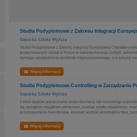
Studia Podyplomowe z Zakresu Integracji Europejs
Sopocka Szkoła Wyższa
Studia Podyplomowe z Zakresu Integracji Europejskiej Charakterystyk
podejmowanych dzisiaj w Polsce w zakresie biznesu, polityki, administr
wymaga uwzględnienia kontekstu międzynarodowego, a w sytuacji nas
Więcej informacji
Studia Podyplomowe-Controlling w Zarządzaniu P
Sopocka Szkoła Wyższa
Celem studiów jest poznanie przez słuchaczy roli controllingu w prze
się zarządzać majątkiem obrotowym, oceniać ryzyko działalności, o
przedsięwzięcia inwestycyjne, kreować wartość przedsiębiorstwa, zarz
Więcej informacji