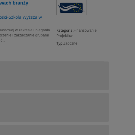
twach branży
h
zości-Szkoła Wyższa w
Kategoria:
zawodowej w zakresie ubiegania
Finansowanie
worzenie i zarządzanie grupami
Projektów
ć...
Typ:
Zaoczne