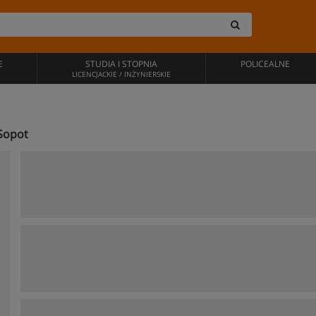
E
STUDIA I STOPNIA
POLICEALNE
LICENCJACKIE / INŻYNIERSKIE
 Sopot