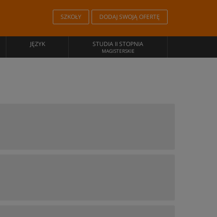
SZKOŁY
DODAJ SWOJĄ OFERTĘ
JĘZYK
STUDIA II STOPNIA
MAGISTERSKIE