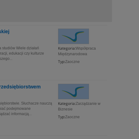
kiej
Kategoria:
a studiów Wiele działań
Współpraca
acji, edukacji czy kulturze
Międzynarodowa
zego...
Typ:
Zaoczne
rzedsiębiorstwem
Kategoria:
dsiębiorstwie. Słuchacze nauczą
Zarządzanie w
ceniać podejmowane
Biznesie
ądzać informacją...
Typ:
Zaoczne