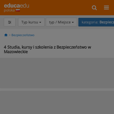
polska
Typ kursu
typ / Miejsce
kategoria:
Bezpiec
Bezpieczeństwo
4
Studia, kursy i szkolenia z Bezpieczeństwo w
Mazowieckie