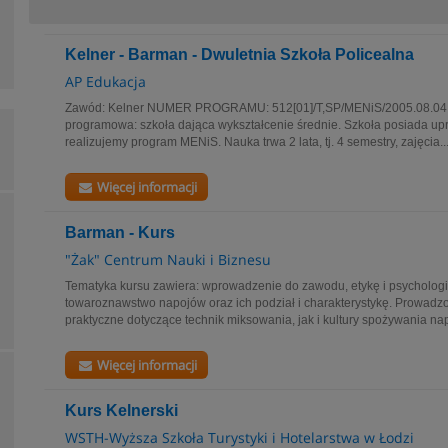
Kelner - Barman - Dwuletnia Szkoła Policealna
AP Edukacja
Zawód: Kelner NUMER PROGRAMU: 512[01]/T,SP/MENiS/2005.08.04
programowa: szkoła dająca wykształcenie średnie. Szkoła posiada upr
realizujemy program MENiS. Nauka trwa 2 lata, tj. 4 semestry, zajęcia..
Więcej informacji
Barman - Kurs
"Żak" Centrum Nauki i Biznesu
Tematyka kursu zawiera: wprowadzenie do zawodu, etykę i psychologię
towaroznawstwo napojów oraz ich podział i charakterystykę. Prowadzon
praktyczne dotyczące technik miksowania, jak i kultury spożywania nap
Więcej informacji
Kurs Kelnerski
WSTH-Wyższa Szkoła Turystyki i Hotelarstwa w Łodzi