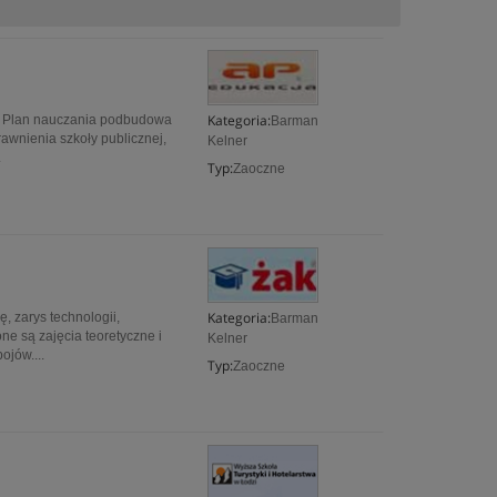
Kategoria:
 Plan nauczania podbudowa
Barman
awnienia szkoły publicznej,
Kelner
.
Typ:
Zaoczne
Kategoria:
, zarys technologii,
Barman
e są zajęcia teoretyczne i
Kelner
ojów....
Typ:
Zaoczne