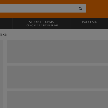
E
STUDIA I STOPNIA
POLICEALNE
LICENCJACKIE / INŻYNIERSKIE
lska