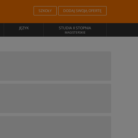
SZKOŁY
DODAJ SWOJĄ OFERTĘ
JĘZYK
STUDIA II STOPNIA
MAGISTERSKIE