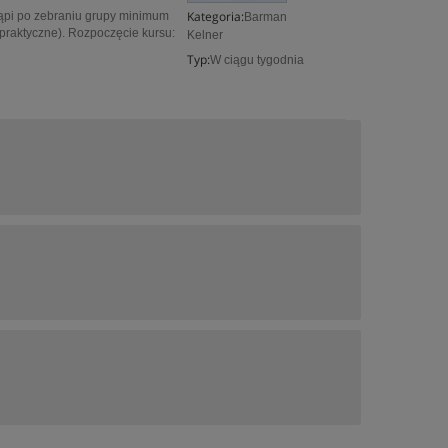
Kategoria:
tąpi po zebraniu grupy minimum
Barman
praktyczne). Rozpoczęcie kursu:
Kelner
Typ:
W ciągu tygodnia