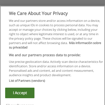
We Care About Your Privacy
We and our partners store and/or access information on a device,
such as unique IDs in cookies to process personal data. You may
accept or manage your choices by clicking below, including your
right to object where legitimate interest is used, or at any time in
the privacy policy page. These choices will be signaled to our
partners and will not affect browsing data.
Más información sobre
su privacidad
We and our partners process data to provide:
Use precise geolocation data. Actively scan device characteristics for
identification. Store and/or access information on a device.
Regulamin
Personalised ads and content, ad and content measurement,
audience insights and product development.
Polityka ochrony danych osobowych
List of Partners (vendors)
Kontakt z Educaedu
I Accept
Copyright © Educaedu Business S.L. - CIF : B-95610580: -
www.educaedu.pl