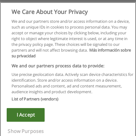
We Care About Your Privacy
We and our partners store and/or access information on a device,
such as unique IDs in cookies to process personal data. You may
accept or manage your choices by clicking below, including your
right to object where legitimate interest is used, or at any time in
the privacy policy page. These choices will be signaled to our
partners and will not affect browsing data.
Más información sobre
su privacidad
We and our partners process data to provide:
Use precise geolocation data. Actively scan device characteristics for
identification. Store and/or access information on a device.
Regulamin
Personalised ads and content, ad and content measurement,
audience insights and product development.
Polityka ochrony danych osobowych
List of Partners (vendors)
Kontakt z Educaedu
I Accept
Copyright © Educaedu Business S.L. - CIF : B-95610580: -
www.educaedu.pl
Show Purposes