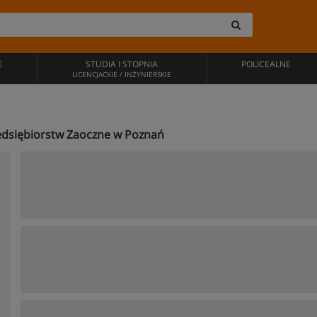
E
STUDIA I STOPNIA
POLICEALNE
LICENCJACKIE / INŻYNIERSKIE
rzedsiębiorstw Zaoczne w Poznań