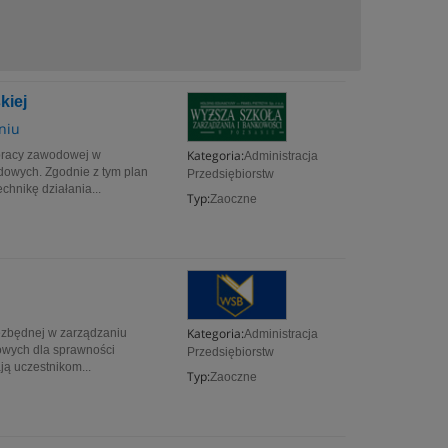
kiej
niu
Kategoria:
 pracy zawodowej w
Administracja
odowych. Zgodnie z tym plan
Przedsiębiorstw
chnikę działania...
Typ:
Zaoczne
Kategoria:
ezbędnej w zarządzaniu
Administracja
zowych dla sprawności
Przedsiębiorstw
ją uczestnikom...
Typ:
Zaoczne