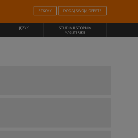
SZKOŁY
DODAJ SWOJĄ OFERTĘ
JĘZYK
STUDIA II STOPNIA
MAGISTERSKIE