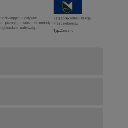
Kategoria:
umożliwiającej efektywne
Administracja
acze: poznają nowoczesne metody
Przedsiębiorstw
siębiorstwie, nabywają...
Typ:
Zaoczne