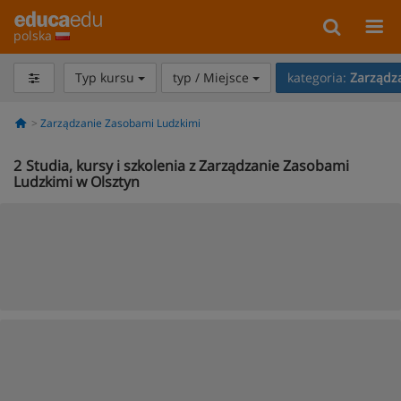
polska
Typ kursu
typ / Miejsce
kategoria:
Zarządz
Zarządzanie Zasobami Ludzkimi
2
Studia, kursy i szkolenia z Zarządzanie Zasobami
Ludzkimi w Olsztyn