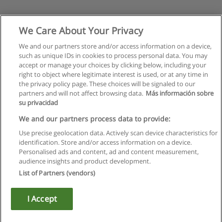
We Care About Your Privacy
We and our partners store and/or access information on a device,
such as unique IDs in cookies to process personal data. You may
accept or manage your choices by clicking below, including your
right to object where legitimate interest is used, or at any time in
the privacy policy page. These choices will be signaled to our
partners and will not affect browsing data.
Más información sobre
su privacidad
We and our partners process data to provide:
Use precise geolocation data. Actively scan device characteristics for
identification. Store and/or access information on a device.
Regulamin
Personalised ads and content, ad and content measurement,
audience insights and product development.
Polityka ochrony danych osobowych
List of Partners (vendors)
Kontakt z Educaedu
I Accept
Copyright © Educaedu Business S.L. - CIF : B-95610580: -
www.educaedu.pl