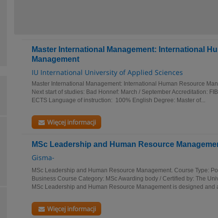
Master International Management: International 
Management
IU International University of Applied Sciences
Master International Management: International Human Resource Man
Next start of studies: Bad Honnef: March / September Accreditation: FI
ECTS Language of instruction: 100% English Degree: Master of...
Więcej informacji
MSc Leadership and Human Resource Manageme
Gisma-
MSc Leadership and Human Resource Management. Course Type: Pos
Business Course Category: MSc Awarding body / Certified by: The Univ
MSc Leadership and Human Resource Management is designed and a
Więcej informacji