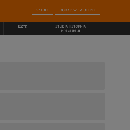
SZKOŁY
DODAJ SWOJĄ OFERTĘ
JĘZYK
STUDIA II STOPNIA
MAGISTERSKIE