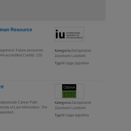
Human Resource
Kategoria:
agement. Future personnel.
Zarządzanie
BAA accredited Credits: 120
Zasobami Ludzkimi
Typ:
W ciągu tygodnia
nt
Kategoria:
tgraduate Career Path:
Zarządzanie
ersity of Law Information. The
Zasobami Ludzkimi
warded...
Typ:
W ciągu tygodnia