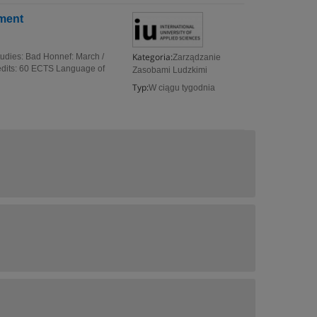
ment
Kategoria:
tudies: Bad Honnef: March /
Zarządzanie
redits: 60 ECTS Language of
Zasobami Ludzkimi
Typ:
W ciągu tygodnia