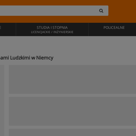
E
STUDIA I STOPNIA
POLICEALNE
LICENCJACKIE / INŻYNIERSKIE
obami Ludzkimi w Niemcy