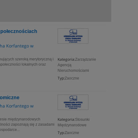
 Społecznościach
ha Korfantego w
Kategoria:
onujących szeroką merytoryczną i
Zarządzanie
społeczności lokalnych oraz
Agencją
Nieruchomościami
Typ:
Zaoczne
nomiczne
ha Korfantego w
Kategoria:
akresie międzynarodowych
Stosunki
lności zapoznają się z zasadami
Międzynarodowe
spodarce...
Typ:
Zaoczne