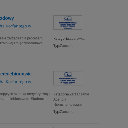
arodowy
ha Korfantego w
Kategoria:
kresie zarządzania procesami
Logistyka
 krajowej i międzynarodowej.
Typ:
Zaoczne
zedsiębiorstwie
ha Korfantego w
Kategoria:
onujących szeroką merytoryczną i
Zarządzanie
przedsiębiorstwem. Studenci
Agencją
.
Nieruchomościami
Typ:
Zaoczne