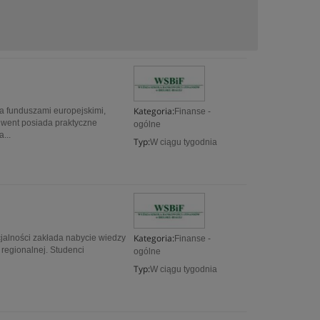
Kategoria:
a funduszami europejskimi,
Finanse -
solwent posiada praktyczne
ogólne
...
Typ:
W ciągu tygodnia
Kategoria:
lności zakłada nabycie wiedzy
Finanse -
 regionalnej. Studenci
ogólne
Typ:
W ciągu tygodnia