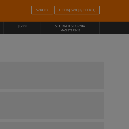
SZKOŁY
DODAJ SWOJĄ OFERTĘ
JĘZYK
STUDIA II STOPNIA
MAGISTERSKIE