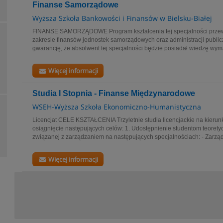
Finanse Samorządowe
Wyższa Szkoła Bankowości i Finansów w Bielsku-Białej
FINANSE SAMORZĄDOWE Program kształcenia tej specjalności przew
zakresie finansów jednostek samorządowych oraz administracji public
gwarancję, że absolwent tej specjalności będzie posiadał wiedzę wym
Więcej informacji
Studia I Stopnia - Finanse Międzynarodowe
WSEH-Wyższa Szkoła Ekonomiczno-Humanistyczna
Licencjat CELE KSZTAŁCENIA Trzyletnie studia licencjackie na kierun
osiągnięcie następujących celów: 1. Udostępnienie studentom teoretyc
związanej z zarządzaniem na następujących specjalnościach: - Zarząd
Więcej informacji