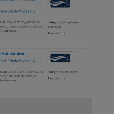
zości-Szkoła Wyższa w
Kategoria:
m studiów jest przygotowanie
Zarządzanie
praktycznego przygotowującego
Turystyką
rganizacja...
Typ:
Zaoczne
 Hotelarstwie
zości-Szkoła Wyższa w
Kategoria:
otowanie słuchaczy do uzyskania
Hotelarstwo
jącego do profesjonalnego
Typ:
Zaoczne
telarstwie...