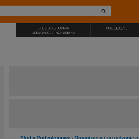
E
STUDIA I STOPNIA
POLICEALNE
LICENCJACKIE / INŻYNIERSKIE
Studia Podyplomowe - Organizacja i zarządzanie o