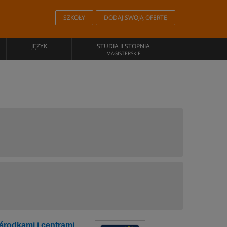
SZKOŁY
DODAJ SWOJĄ OFERTĘ
JĘZYK
STUDIA II STOPNIA
MAGISTERSKIE
środkami i centrami