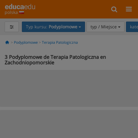
polska
Typ kursu:
Podyplomowe
typ / Miejsce
kat
Podyplomowe
Terapia Patologiczna
3
Podyplomowe de Terapia Patologiczna en
Zachodniopomorskie