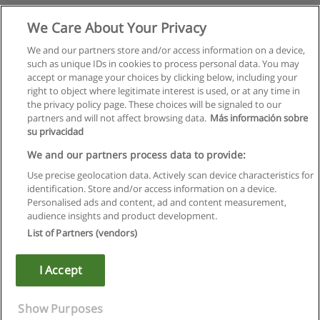
We Care About Your Privacy
We and our partners store and/or access information on a device,
such as unique IDs in cookies to process personal data. You may
accept or manage your choices by clicking below, including your
right to object where legitimate interest is used, or at any time in
the privacy policy page. These choices will be signaled to our
partners and will not affect browsing data.
Más información sobre
su privacidad
We and our partners process data to provide:
Use precise geolocation data. Actively scan device characteristics for
identification. Store and/or access information on a device.
Regulamin
Personalised ads and content, ad and content measurement,
audience insights and product development.
Polityka ochrony danych osobowych
List of Partners (vendors)
Kontakt z Educaedu
I Accept
Copyright © Educaedu Business S.L. - CIF : B-95610580: -
www.educaedu.pl
Show Purposes