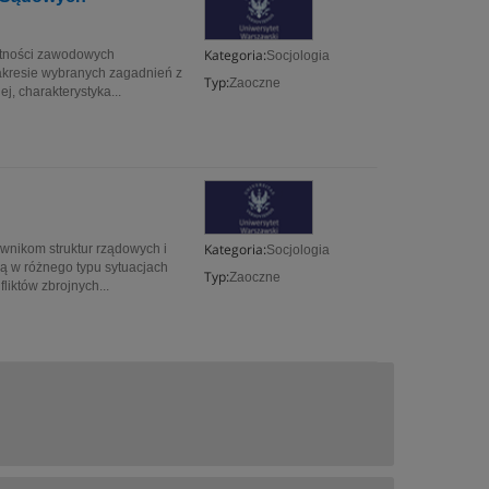
Kategoria:
ętności zawodowych
Socjologia
kresie wybranych zagadnień z
Typ:
Zaoczne
j, charakterystyka...
Kategoria:
nikom struktur rządowych i
Socjologia
 w różnego typu sytuacjach
Typ:
Zaoczne
iktów zbrojnych...