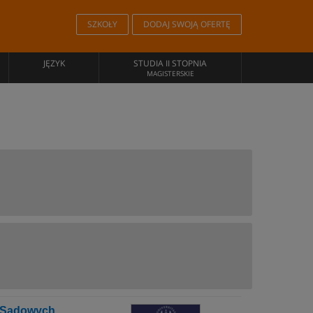
SZKOŁY
DODAJ SWOJĄ OFERTĘ
JĘZYK
STUDIA II STOPNIA
MAGISTERSKIE
 Sądowych