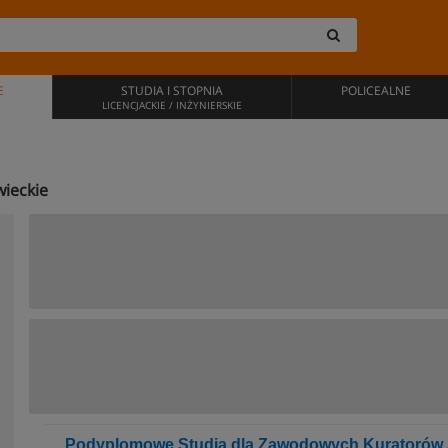
E
STUDIA I STOPNIA
POLICEALNE
LICENCJACKIE / INŻYNIERSKIE
ieckie
Podyplomowe Studia dla Zawodowych Kuratorów