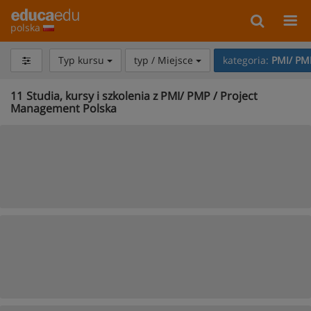
polska
Typ kursu
typ / Miejsce
kategoria:
PMI/ PM
11
Studia, kursy i szkolenia z PMI/ PMP / Project
Management Polska