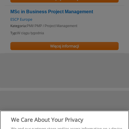
MSc in Business Project Management
ESCP Europe
Kategoria:
PMI/ PMP / Project Management
Typ:
W ciągu tygodnia
Więcej informacji
We Care About Your Privacy
We and our partners store and/or access information on a device,