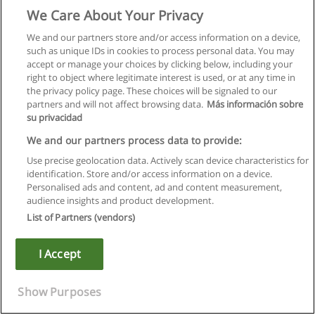
We Care About Your Privacy
We and our partners store and/or access information on a device,
such as unique IDs in cookies to process personal data. You may
accept or manage your choices by clicking below, including your
right to object where legitimate interest is used, or at any time in
the privacy policy page. These choices will be signaled to our
partners and will not affect browsing data.
Más información sobre
su privacidad
We and our partners process data to provide:
Use precise geolocation data. Actively scan device characteristics for
identification. Store and/or access information on a device.
Regulamin
Personalised ads and content, ad and content measurement,
audience insights and product development.
Polityka ochrony danych osobowych
List of Partners (vendors)
Kontakt z Educaedu
I Accept
Copyright © Educaedu Business S.L. - CIF : B-95610580: -
www.educaedu.pl
Show Purposes