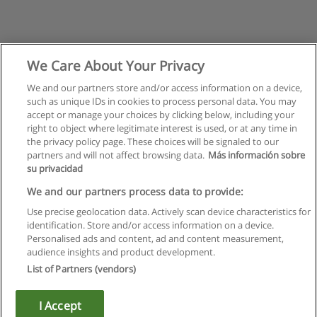
We Care About Your Privacy
We and our partners store and/or access information on a device,
such as unique IDs in cookies to process personal data. You may
accept or manage your choices by clicking below, including your
right to object where legitimate interest is used, or at any time in
the privacy policy page. These choices will be signaled to our
partners and will not affect browsing data.
Más información sobre
su privacidad
We and our partners process data to provide:
Use precise geolocation data. Actively scan device characteristics for
identification. Store and/or access information on a device.
Regulamin
Personalised ads and content, ad and content measurement,
audience insights and product development.
Polityka ochrony danych osobowych
List of Partners (vendors)
Kontakt z Educaedu
I Accept
Copyright © Educaedu Business S.L. - CIF : B-95610580: -