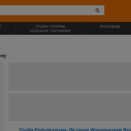
E
STUDIA I STOPNIA
POLICEALNE
LICENCJACKIE / INŻYNIERSKIE
awy
Studia Podyplomowe- Wczesne Wspomaganie Rozw