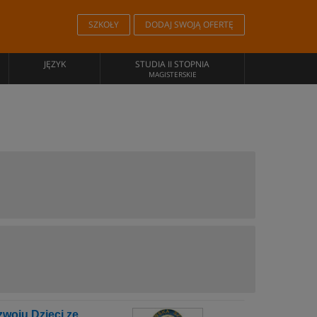
SZKOŁY
DODAJ SWOJĄ OFERTĘ
JĘZYK
STUDIA II STOPNIA
MAGISTERSKIE
oju Dzieci ze