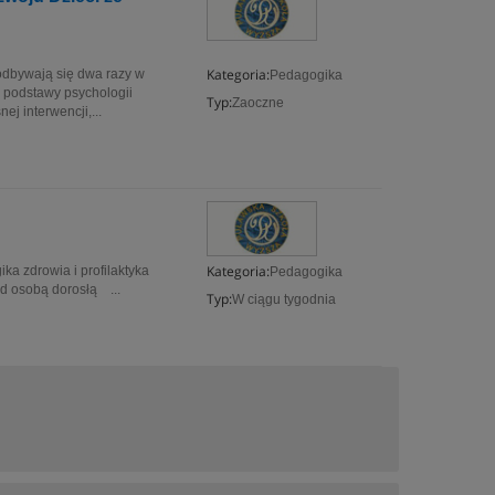
Kategoria:
dbywają się dwa razy w
Pedagogika
: podstawy psychologii
Typ:
Zaoczne
ej interwencji,...
Kategoria:
 zdrowia i profilaktyka
Pedagogika
d osobą dorosłą ...
Typ:
W ciągu tygodnia