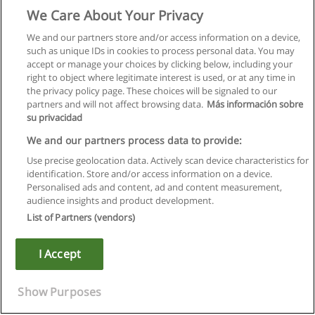
We Care About Your Privacy
We and our partners store and/or access information on a device,
such as unique IDs in cookies to process personal data. You may
accept or manage your choices by clicking below, including your
right to object where legitimate interest is used, or at any time in
the privacy policy page. These choices will be signaled to our
partners and will not affect browsing data.
Más información sobre
su privacidad
We and our partners process data to provide:
Use precise geolocation data. Actively scan device characteristics for
identification. Store and/or access information on a device.
Regulamin
Personalised ads and content, ad and content measurement,
audience insights and product development.
Polityka ochrony danych osobowych
List of Partners (vendors)
Kontakt z Educaedu
I Accept
Copyright © Educaedu Business S.L. - CIF : B-95610580: -
www.educaedu.pl
Show Purposes