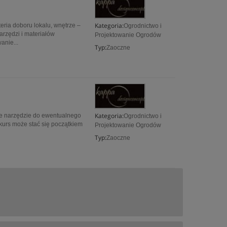
Kategoria:
teria doboru lokalu, wnętrze –
Ogrodnictwo i
arzędzi i materiałów
Projektowanie Ogrodów
anie...
Typ:
Zaoczne
Kategoria:
je narzędzie do ewentualnego
Ogrodnictwo i
kurs może stać się początkiem
Projektowanie Ogrodów
Typ:
Zaoczne