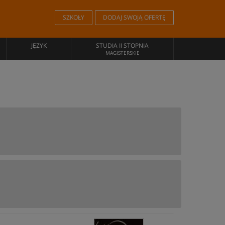
SZKOŁY
DODAJ SWOJĄ OFERTĘ
JĘZYK
STUDIA II STOPNIA
MAGISTERSKIE