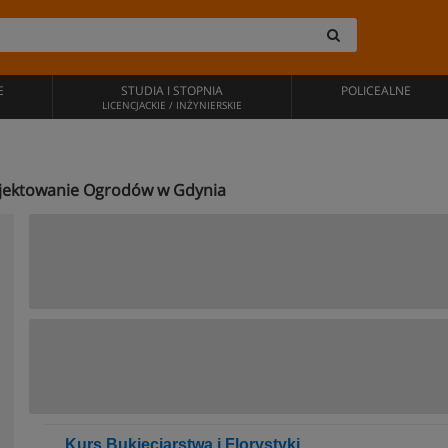
E
STUDIA I STOPNIA
POLICEALNE
LICENCJACKIE / INŻYNIERSKIE
Projektowanie Ogrodów w Gdynia
Kurs Bukieciarstwa i Florystyki