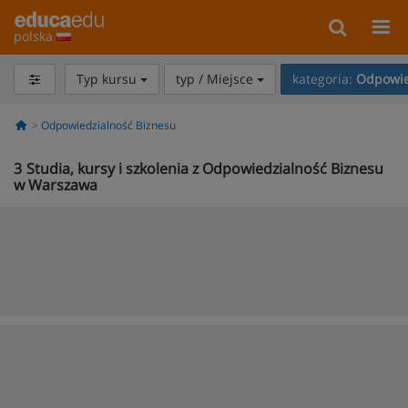
polska
Typ kursu
typ / Miejsce
kategoria:
Odpowie
Odpowiedzialność Biznesu
3
Studia, kursy i szkolenia z Odpowiedzialność Biznesu
w Warszawa