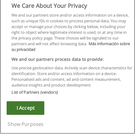
We Care About Your Privacy
We and our partners store and/or access information on a device,
such as unique IDs in cookies to process personal data. You may
accept or manage your choices by clicking below, including your
right to object where legitimate interest is used, or at any time in
the privacy policy page. These choices will be signaled to our
partners and will not affect browsing data.
Más información sobre
su privacidad
We and our partners process data to provide:
Use precise geolocation data. Actively scan device characteristics for
identification. Store and/or access information on a device.
Regulamin
Personalised ads and content, ad and content measurement,
audience insights and product development.
Polityka ochrony danych osobowych
List of Partners (vendors)
Kontakt z Educaedu
I Accept
Copyright © Educaedu Business S.L. - CIF : B-95610580: -
www.educaedu.pl
Show Purposes