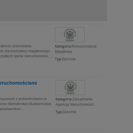
Kategoria:
 zakresu szacowania
Rzeczoznawca
zie rzeczoznawcy majątkowego
Majątkowy
stkich typów nieruchomości,...
Typ:
Zaoczne
ieruchomościami
Kategoria:
związanych z pośrednictwem w
Zarządzanie
przez Ministerstwo Budownictwa
Agencją Nieruchomości
absolwentom...
Typ:
Zaoczne