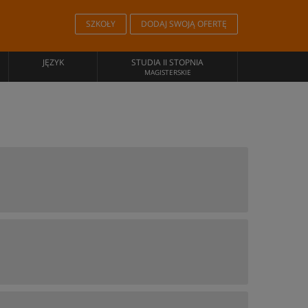
SZKOŁY
DODAJ SWOJĄ OFERTĘ
JĘZYK
STUDIA II STOPNIA
MAGISTERSKIE