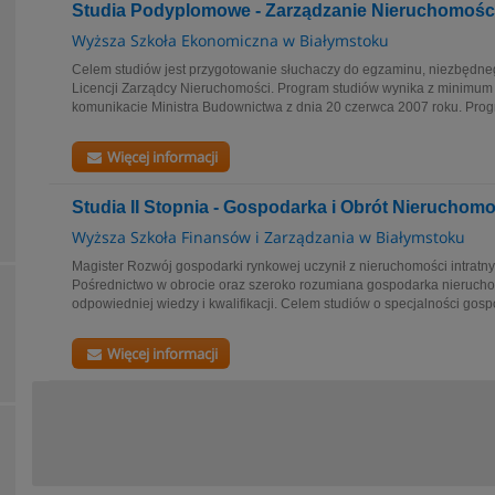
Studia Podyplomowe - Zarządzanie Nieruchomośc
Wyższa Szkoła Ekonomiczna w Białymstoku
Celem studiów jest przygotowanie słuchaczy do egzaminu, niezbędn
Licencji Zarządcy Nieruchomości. Program studiów wynika z minimu
komunikacie Ministra Budownictwa z dnia 20 czerwca 2007 roku. Progr
Więcej informacji
Studia II Stopnia - Gospodarka i Obrót Nieruchom
Wyższa Szkoła Finansów i Zarządzania w Białymstoku
Magister Rozwój gospodarki rynkowej uczynił z nieruchomości intratny
Pośrednictwo w obrocie oraz szeroko rozumiana gospodarka nieruc
odpowiedniej wiedzy i kwalifikacji. Celem studiów o specjalności gospo
Więcej informacji