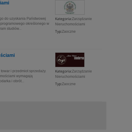
iami
Kategoria:
ego do uzyskania Państwowej
Zarządzanie
m programowego określonego w
Nieruchomościami
am studiów...
Typ:
Zaoczne
ościami
Kategoria:
 towar i przedmiot sprzedaży.
Zarządzanie
homościami wymagają
Nieruchomościami
darka i obrót...
Typ:
Zaoczne