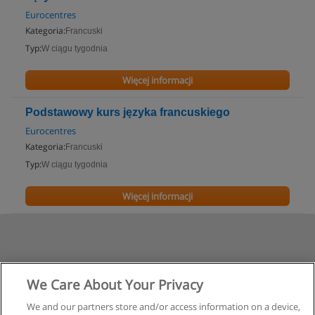
Eurocentres
Kategoria:
Francuski
Typ:
W ciągu tygodnia
Więcej informacji
Podstawowy kurs języka francuskiego
Eurocentres
Kategoria:
Francuski
Typ:
W ciągu tygodnia
Więcej informacji
We Care About Your Privacy
We and our partners store and/or access information on a device,