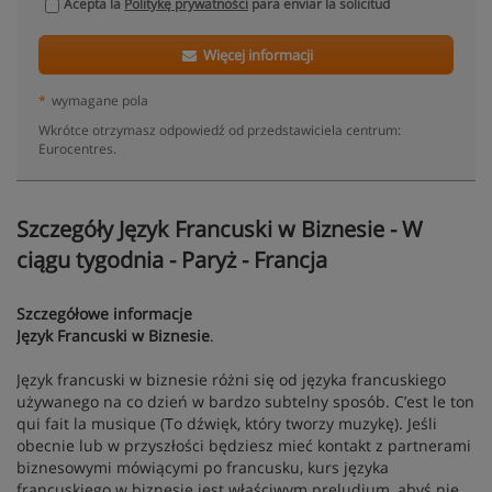
Acepta la
Politykę prywatności
para enviar la solicitud
Więcej informacji
*
wymagane pola
Wkrótce otrzymasz odpowiedź od przedstawiciela centrum:
Eurocentres.
Szczegóły Język Francuski w Biznesie - W
ciągu tygodnia - Paryż - Francja
Szczegółowe informacje
Język Francuski w Biznesie
.
Język francuski w biznesie różni się od języka francuskiego
używanego na co dzień w bardzo subtelny sposób. C’est le ton
qui fait la musique (To dźwięk, który tworzy muzykę). Jeśli
obecnie lub w przyszłości będziesz mieć kontakt z partnerami
biznesowymi mówiącymi po francusku, kurs języka
francuskiego w biznesie jest właściwym preludium, abyś nie