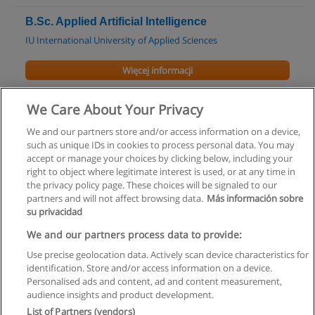
B.Sc. Applied Artificial Intelligence
IU International University of Applied Sciences
Więcej informacji
B.Sc. Computer Science
We Care About Your Privacy
IU International University of Applied Sciences
We and our partners store and/or access information on a device,
such as unique IDs in cookies to process personal data. You may
Więcej informacji
accept or manage your choices by clicking below, including your
right to object where legitimate interest is used, or at any time in
the privacy policy page. These choices will be signaled to our
partners and will not affect browsing data.
Más información sobre
su privacidad
Regulamin
We and our partners process data to provide:
Use precise geolocation data. Actively scan device characteristics for
Polityka ochrony danych osobowych
identification. Store and/or access information on a device.
Personalised ads and content, ad and content measurement,
Kontakt z Educaedu
audience insights and product development.
List of Partners (vendors)