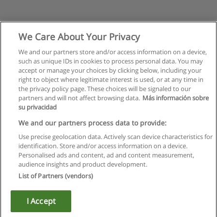
We Care About Your Privacy
We and our partners store and/or access information on a device,
such as unique IDs in cookies to process personal data. You may
accept or manage your choices by clicking below, including your
right to object where legitimate interest is used, or at any time in
the privacy policy page. These choices will be signaled to our
partners and will not affect browsing data.
Más información sobre
su privacidad
Regulamin
We and our partners process data to provide:
Use precise geolocation data. Actively scan device characteristics for
Polityka ochrony danych osobowych
identification. Store and/or access information on a device.
Personalised ads and content, ad and content measurement,
Kontakt z Educaedu
audience insights and product development.
List of Partners (vendors)
Copyright © Educaedu Business S.L. - CIF : B-95610580: -
www.educaedu.pl
I Accept