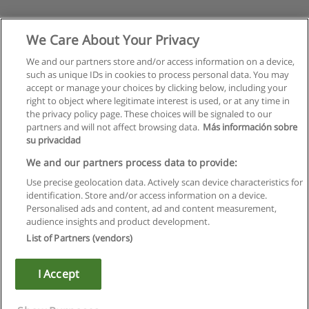
We Care About Your Privacy
We and our partners store and/or access information on a device,
such as unique IDs in cookies to process personal data. You may
accept or manage your choices by clicking below, including your
right to object where legitimate interest is used, or at any time in
the privacy policy page. These choices will be signaled to our
partners and will not affect browsing data.
Más información sobre
su privacidad
Regulamin
We and our partners process data to provide:
Use precise geolocation data. Actively scan device characteristics for
Polityka ochrony danych osobowych
identification. Store and/or access information on a device.
Personalised ads and content, ad and content measurement,
Kontakt z Educaedu
audience insights and product development.
List of Partners (vendors)
Copyright © Educaedu Business S.L. - CIF : B-95610580: -
www.educaedu.pl
I Accept