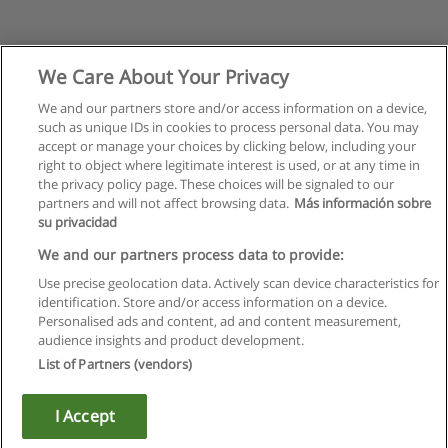
We Care About Your Privacy
We and our partners store and/or access information on a device,
such as unique IDs in cookies to process personal data. You may
accept or manage your choices by clicking below, including your
right to object where legitimate interest is used, or at any time in
the privacy policy page. These choices will be signaled to our
partners and will not affect browsing data.
Más información sobre
su privacidad
We and our partners process data to provide:
Use precise geolocation data. Actively scan device characteristics for
identification. Store and/or access information on a device.
Regulamin
Personalised ads and content, ad and content measurement,
audience insights and product development.
Polityka ochrony danych osobowych
List of Partners (vendors)
Kontakt z Educaedu
I Accept
Copyright © Educaedu Business S.L. - CIF : B-95610580: -
www.educaedu.pl