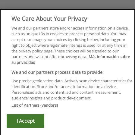
We Care About Your Privacy
We and our partners store and/or access information on a device,
such as unique IDs in cookies to process personal data. You may
accept or manage your choices by clicking below, including your
right to object where legitimate interest is used, or at any time in
the privacy policy page. These choices will be signaled to our
partners and will not affect browsing data.
Más información sobre
su privacidad
We and our partners process data to provide:
Use precise geolocation data. Actively scan device characteristics for
identification. Store and/or access information on a device.
Regulamin
Personalised ads and content, ad and content measurement,
audience insights and product development.
Polityka ochrony danych osobowych
List of Partners (vendors)
Kontakt z Educaedu
I Accept
Copyright © Educaedu Business S.L. - CIF : B-95610580: -
www.educaedu.pl