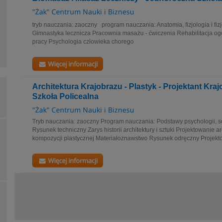
"Żak" Centrum Nauki i Biznesu
tryb nauczania: zaoczny program nauczania: Anatomia, fizjologia i fi
Gimnastyka lecznicza Pracownia masażu - ćwiczenia Rehabilitacja ogó
pracy Psychologia człowieka chorego
Więcej informacji
Architektura Krajobrazu - Plastyk - Projektant Kra
Szkoła Policealna
"Żak" Centrum Nauki i Biznesu
Tryb nauczania: zaoczny Program nauczania: Podstawy psychologii, soc
Rysunek techniczny Zarys historii architektury i sztuki Projektowanie 
kompozycji plastycznej Materiałoznawstwo Rysunek odręczny Projekto
Więcej informacji