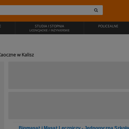
E
STUDIA I STOPNIA
POLICEALNE
LICENCJACKIE / INŻYNIERSKIE
Zaoczne w Kalisz
Biomasaż i Masaż Leczniczy - Jednoroczna Szkoła