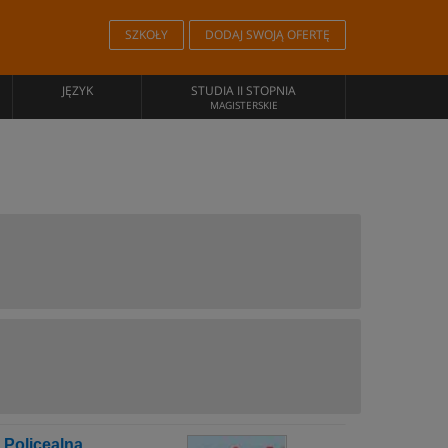
SZKOŁY
DODAJ SWOJĄ OFERTĘ
JĘZYK
STUDIA II STOPNIA
MAGISTERSKIE
 Policealna