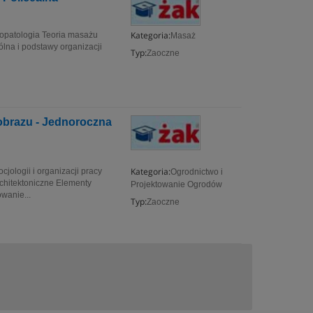
Kategoria:
zjopatologia Teoria masażu
Masaż
lna i podstawy organizacji
Typ:
Zaoczne
jobrazu - Jednoroczna
Kategoria:
jologii i organizacji pracy
Ogrodnictwo i
architektoniczne Elementy
Projektowanie Ogrodów
wanie...
Typ:
Zaoczne