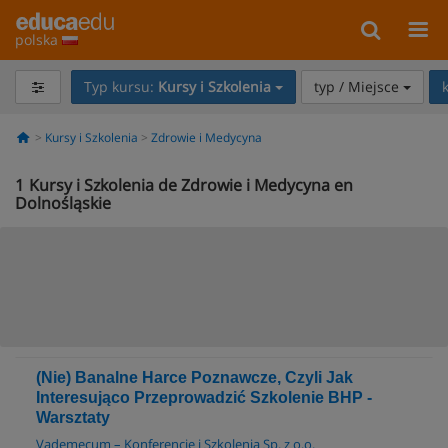
polska
Typ kursu:
Kursy i Szkolenia
typ / Miejsce
Kursy i Szkolenia
Zdrowie i Medycyna
1
Kursy i Szkolenia de Zdrowie i Medycyna en
Dolnośląskie
(Nie) Banalne Harce Poznawcze, Czyli Jak
Interesująco Przeprowadzić Szkolenie BHP -
Warsztaty
Vademecum – Konferencje i Szkolenia Sp. z o.o.