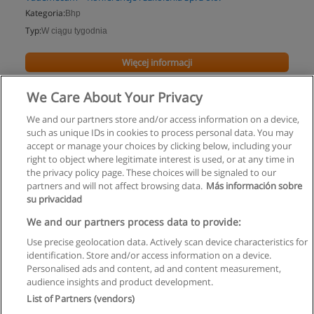
Kategoria:
Bhp
Typ:
W ciągu tygodnia
Więcej informacji
We Care About Your Privacy
We and our partners store and/or access information on a device,
such as unique IDs in cookies to process personal data. You may
accept or manage your choices by clicking below, including your
right to object where legitimate interest is used, or at any time in
the privacy policy page. These choices will be signaled to our
partners and will not affect browsing data.
Más información sobre
su privacidad
Regulamin
We and our partners process data to provide:
Use precise geolocation data. Actively scan device characteristics for
Polityka ochrony danych osobowych
identification. Store and/or access information on a device.
Personalised ads and content, ad and content measurement,
Kontakt z Educaedu
audience insights and product development.
List of Partners (vendors)
Copyright © Educaedu Business S.L. - CIF : B-95610580: -