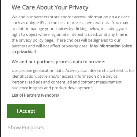
We Care About Your Privacy
We and our partners store and/or access information on a device,
such as unique IDs in cookies to process personal data. You may
accept or manage your choices by clicking below, including your
right to object where legitimate interest is used, or at any time in
the privacy policy page. These choices will be signaled to our
partners and will not affect browsing data.
Más información sobre
su privacidad
We and our partners process data to provide:
Use precise geolocation data. Actively scan device characteristics for
identification. Store and/or access information on a device.
Regulamin
Personalised ads and content, ad and content measurement,
audience insights and product development.
Polityka ochrony danych osobowych
List of Partners (vendors)
Kontakt z Educaedu
I Accept
Copyright © Educaedu Business S.L. - CIF : B-95610580: -
www.educaedu.pl
Show Purposes