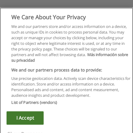
We Care About Your Privacy
We and our partners store and/or access information on a device,
such as unique IDs in cookies to process personal data. You may
accept or manage your choices by clicking below, including your
right to object where legitimate interest is used, or at any time in
the privacy policy page. These choices will be signaled to our
partners and will not affect browsing data.
Más información sobre
su privacidad
Regulamin
We and our partners process data to provide:
Use precise geolocation data. Actively scan device characteristics for
Polityka ochrony danych osobowych
identification. Store and/or access information on a device.
Personalised ads and content, ad and content measurement,
Kontakt z Educaedu
audience insights and product development.
List of Partners (vendors)
Copyright © Educaedu Business S.L. - CIF : B-95610580: -
www.educaedu.pl
I Accept