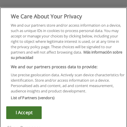
We Care About Your Privacy
We and our partners store and/or access information on a device,
such as unique IDs in cookies to process personal data. You may
accept or manage your choices by clicking below, including your
right to object where legitimate interest is used, or at any time in
the privacy policy page. These choices will be signaled to our
partners and will not affect browsing data.
Más información sobre
su privacidad
Regulamin
We and our partners process data to provide:
Use precise geolocation data. Actively scan device characteristics for
Polityka ochrony danych osobowych
identification. Store and/or access information on a device.
Personalised ads and content, ad and content measurement,
Kontakt z Educaedu
audience insights and product development.
List of Partners (vendors)
Copyright © Educaedu Business S.L. - CIF : B-95610580: -
www.educaedu.pl
I Accept