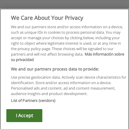
We Care About Your Privacy
We and our partners store and/or access information on a device,
such as unique IDs in cookies to process personal data. You may
accept or manage your choices by clicking below, including your
right to object where legitimate interest is used, or at any time in
the privacy policy page. These choices will be signaled to our
partners and will not affect browsing data.
Más información sobre
su privacidad
We and our partners process data to provide:
Use precise geolocation data. Actively scan device characteristics for
identification. Store and/or access information on a device.
Regulamin
Personalised ads and content, ad and content measurement,
audience insights and product development.
Polityka ochrony danych osobowych
List of Partners (vendors)
Kontakt z Educaedu
I Accept
Copyright © Educaedu Business S.L. - CIF : B-95610580: -
www.educaedu.pl